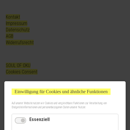
Kontakt
Impressum
Datenschutz
AGB
Widerrufsrecht
SOUL OF OKU
Cookies Consent
Einwilligung für Cookies und ähnliche Funktionen
Auf unserer Website nutzen wir Cookies und vergleichbare Funktionen zur Verarbeitung von
Endgeräteinformationen und personenbezogenen Daten unserer Nutzer.
Essenziell