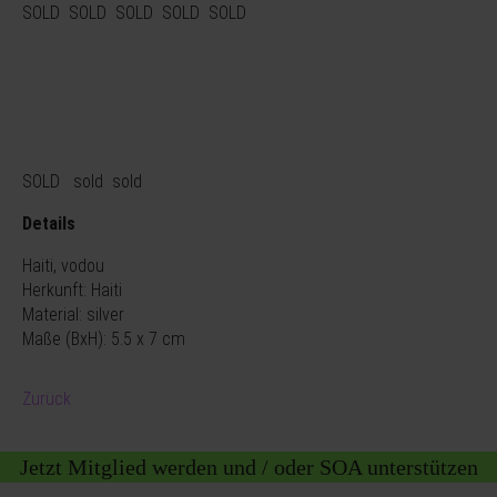
SOLD SOLD SOLD SOLD SOLD
SOLD sold sold
Details
Haiti, vodou
Herkunft: Haiti
Material: silver
Maße (BxH): 5.5 x 7 cm
Zurück
Jetzt Mitglied werden und / oder SOA unterstützen