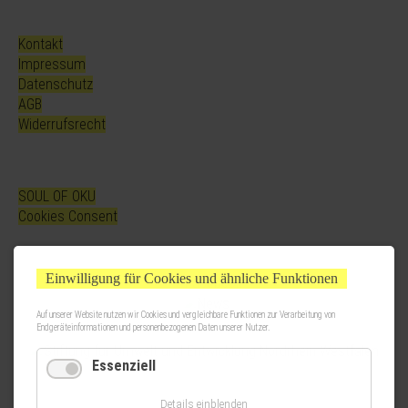
Kontakt
Impressum
Datenschutz
AGB
Widerrufsrecht
SOUL OF OKU
Cookies Consent
Einwilligung für Cookies und ähnliche Funktionen
Auf unserer Website nutzen wir Cookies und vergleichbare Funktionen zur Verarbeitung von
Endgeräteinformationen und personenbezogenen Daten unserer Nutzer.
Essenziell
Details einblenden