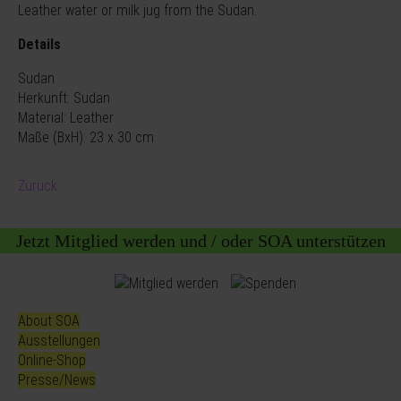
Leather water or milk jug from the Sudan.
Details
Sudan
Herkunft: Sudan
Material: Leather
Maße (BxH): 23 x 30 cm
Zurück
Jetzt Mitglied werden und / oder SOA unterstützen
About SOA
Ausstellungen
Online-Shop
Presse/News