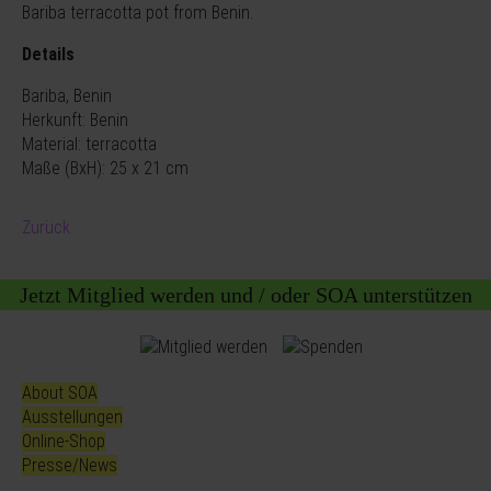
Bariba terracotta pot from Benin.
Details
Bariba, Benin
Herkunft: Benin
Material: terracotta
Maße (BxH): 25 x 21 cm
Zurück
Jetzt Mitglied werden und / oder SOA unterstützen
About SOA
Ausstellungen
Online-Shop
Presse/News