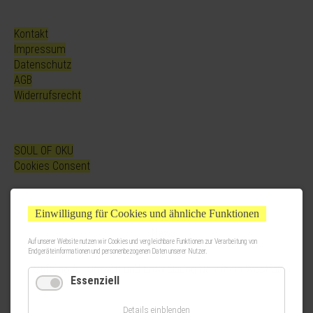
Kontakt
Impressum
Datenschutz
AGB
Widerrufsrecht
SOUL OF OKU
Cookies Consent
Einwilligung für Cookies und ähnliche Funktionen
Auf unserer Website nutzen wir Cookies und vergleichbare Funktionen zur Verarbeitung von
Endgeräteinformationen und personenbezogenen Daten unserer Nutzer.
Essenziell
Details einblenden