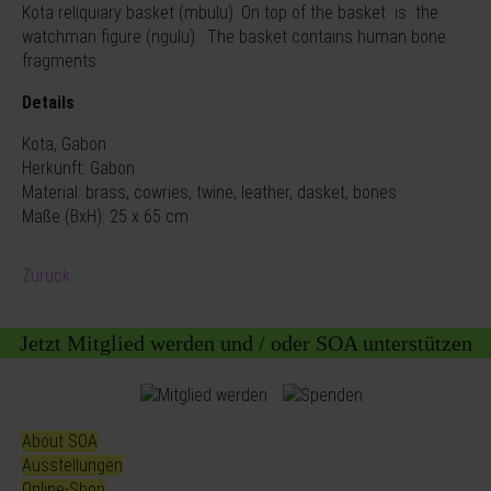
Kota reliquiary basket (mbulu). On top of the basket is the
watchman figure (ngulu). The basket contains human bone
fragments.
Details
Kota, Gabon
Herkunft: Gabon
Material: brass, cowries, twine, leather, dasket, bones
Maße (BxH): 25 x 65 cm
Zurück
Jetzt Mitglied werden und / oder SOA unterstützen
About SOA
Ausstellungen
Online-Shop