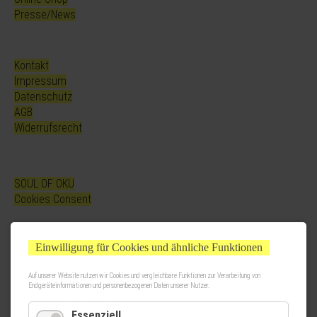
Presse/News
Kontakt
Impressum
Datenschutz
AGB
Widerrufsrecht
SOUL OF OKU
Cookies Consent
Einwilligung für Cookies und ähnliche Funktionen
Auf unserer Website nutzen wir Cookies und vergleichbare Funktionen zur Verarbeitung von
Endgeräteinformationen und personenbezogenen Daten unserer Nutzer.
Essenziell