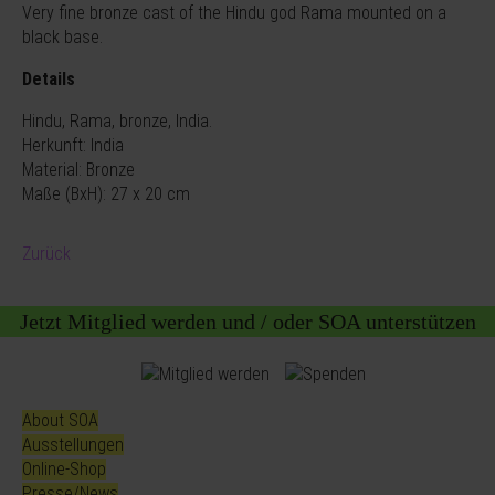
Very fine bronze cast of the Hindu god Rama mounted on a
black base.
Details
Hindu, Rama, bronze, India.
Herkunft: India
Material: Bronze
Maße (BxH): 27 x 20 cm
Zurück
Jetzt Mitglied werden und / oder SOA unterstützen
About SOA
Ausstellungen
Online-Shop
Presse/News