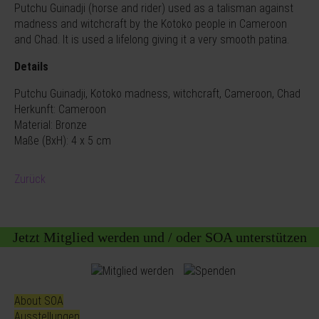
Putchu Guinadji (horse and rider) used as a talisman against
madness and witchcraft by the Kotoko people in Cameroon
and Chad. It is used a lifelong giving it a very smooth patina.
Details
Putchu Guinadji, Kotoko madness, witchcraft, Cameroon, Chad
Herkunft: Cameroon
Material: Bronze
Maße (BxH): 4 x 5 cm
Zurück
Jetzt Mitglied werden und / oder SOA unterstützen
About SOA
Ausstellungen