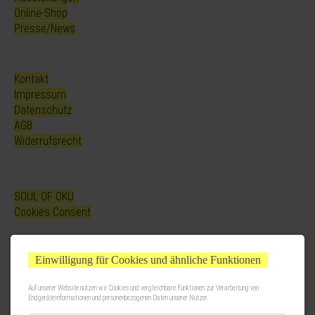
Online-Shop
Presse/News
Kontakt
Impressum
Datenschutz
AGB
Widerrufsrecht
SOUL OF OKU
Cookies Consent
Einwilligung für Cookies und ähnliche Funktionen
Auf unserer Website nutzen wir Cookies und vergleichbare Funktionen zur Verarbeitung von
Endgeräteinformationen und personenbezogenen Daten unserer Nutzer.