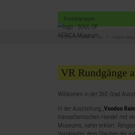
Produktgruppen
›
SOUL OF AFRICA - de
Online-Shop
VR Rundgänge au
Willkomen in der 360 Grad Aus
In der Ausstellung „
Voodoo Rai
transatlantischen Handel mit ve
Museums, näher erklärt. Religio
Versklavter, dem Glauben der i