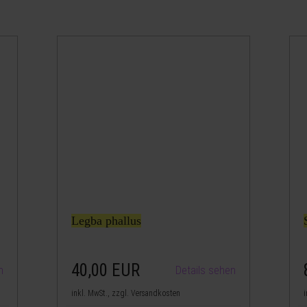
Legba phallus
40,00
EUR
n
Details sehen
inkl. MwSt., zzgl. Versandkosten
i