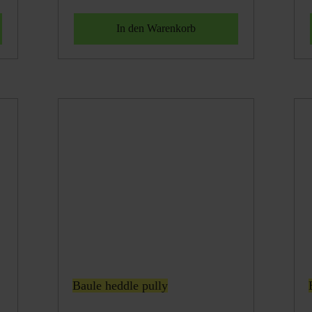
Baule heddle pully