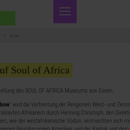
›
Kunst
f Soul of Africa
stellung des SOUL OF AFRICA Museums aus Essen.
nbow
“ wird die Verbreitung der Religionen West- und Zentr
rsklavten Afrikanern durch Henning Christoph, den Direk
nen, wie der westafrikanische Vodun, vermischten sich mi
ndigenen Bevölkerungen Amerikas und der Karibik und dem