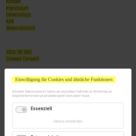
Kontakt
Impressum
Datenschutz
AGB
Widerrufsrecht
SOUL OF OKU
Cookies Consent
Einwilligung für Cookies und ähnliche Funktionen
Auf unserer Website nutzen wir Cookies und vergleichbare Funktionen zur Verarbeitung von
Endgeräteinformationen und personenbezogenen Daten unserer Nutzer.
Essenziell
Details einblenden