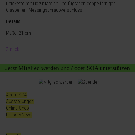
Halskette mit Holzintarsien und filigranen doppelfarbigen
Glasperlen, Messingschraubverschluss.
Details
Maße: 21 cm
Zurück
Jetzt Mitglied werden und / oder SOA unterstützen
About SOA
Ausstellungen
Online-Shop
Presse/News