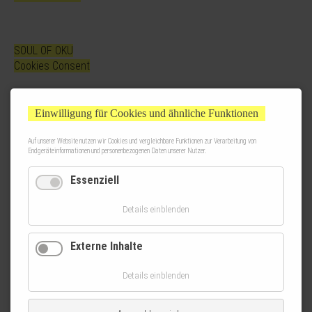
SOUL OF OKU
Cookies Consent
Einwilligung für Cookies und ähnliche Funktionen
Auf unserer Website nutzen wir Cookies und vergleichbare Funktionen zur Verarbeitung von
Endgeräteinformationen und personenbezogenen Daten unserer Nutzer.
Essenziell
Details einblenden
Externe Inhalte
Details einblenden