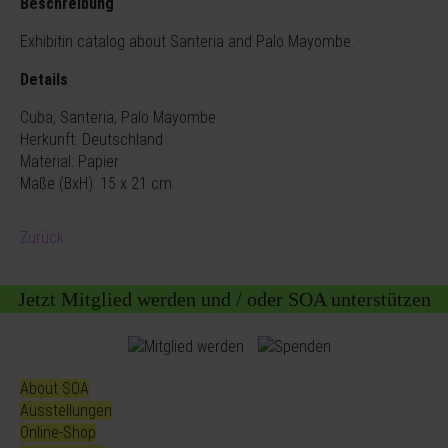
Beschreibung
Exhibitin catalog about Santeria and Palo Mayombe.
Details
Cuba, Santeria, Palo Mayombe
Herkunft: Deutschland
Material: Papier
Maße (BxH): 15 x 21 cm
Zurück
Jetzt Mitglied werden und / oder SOA unterstützen
About SOA
Ausstellungen
Online-Shop