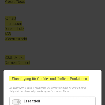
Presse/News
Kontakt
Impressum
Datenschutz
AGB
Widerrufsrecht
SOUL OF OKU
Cookies Consent
Einwilligung für Cookies und ähnliche Funktionen
Auf unserer Website nutzen wir Cookies und vergleichbare Funktionen zur Verarbeitung von
Endgeräteinformationen und personenbezogenen Daten unserer Nutzer.
Essenziell