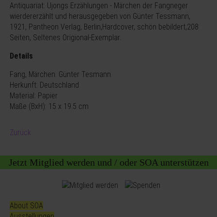
Antiquariat: Ujongs Erzählungen - Märchen der Fangneger
wierdererzählt und herausgegeben von Günter Tessmann,
1921, Pantheon Verlag, Berlin,Hardcover, schön bebildert,208
Seiten, Seltenes Origional-Exemplar.
Details
Fang, Märchen. Günter Tesmann
Herkunft: Deutschland
Material: Papier
Maße (BxH): 15 x 19.5 cm
Zurück
Jetzt Mitglied werden und / oder SOA unterstützen
About SOA
Ausstellungen