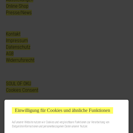
Online-Shop
Presse/News
Kontakt
Impressum
Datenschutz
AGB
Widerrufsrecht
SOUL OF OKU
Cookies Consent
Einwilligung für Cookies und ähnliche Funktionen
Auf unserer Website nutzen wir Cookies und vergleichbare Funktionen zur Verarbeitung von
Endgeräteinformationen und personenbezogenen Daten unserer Nutzer.