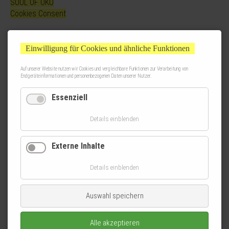
SOUL OF OKU
Cookies Consent
Einwilligung für Cookies und ähnliche Funktionen
Auf unserer Website nutzen wir Cookies und vergleichbare Funktionen zur Verarbeitung von
Endgeräteinformationen und personenbezogenen Daten unserer Nutzer.
Essenziell
Details einblenden
Externe Inhalte
Details einblenden
Auswahl speichern
Alle akzeptieren