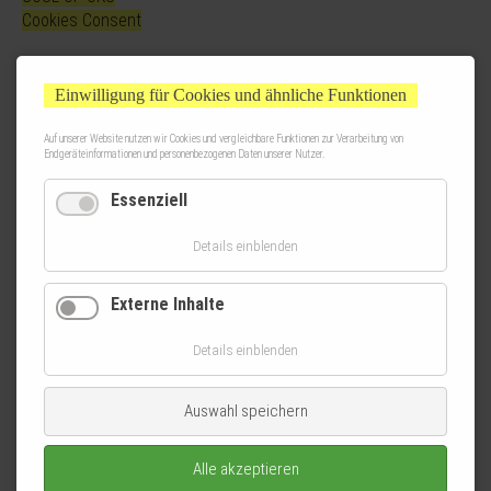
Cookies Consent
Einwilligung für Cookies und ähnliche Funktionen
Auf unserer Website nutzen wir Cookies und vergleichbare Funktionen zur Verarbeitung von
Endgeräteinformationen und personenbezogenen Daten unserer Nutzer.
Essenziell
Details einblenden
Externe Inhalte
Details einblenden
Auswahl speichern
Alle akzeptieren