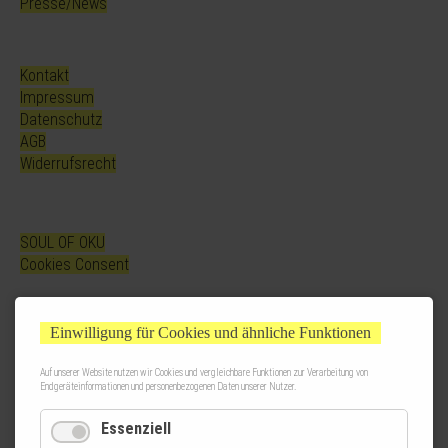
Presse/News
Kontakt
Impressum
Datenschutz
AGB
Widerrufsrecht
SOUL OF OKU
Cookies Consent
Einwilligung für Cookies und ähnliche Funktionen
Auf unserer Website nutzen wir Cookies und vergleichbare Funktionen zur Verarbeitung von
Endgeräteinformationen und personenbezogenen Daten unserer Nutzer.
Essenziell