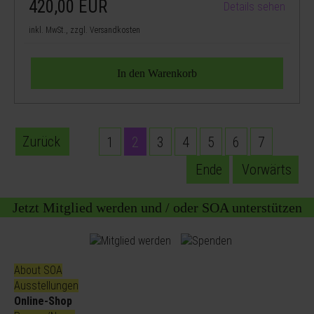
420,00
EUR
Details sehen
inkl. MwSt., zzgl. Versandkosten
Zurück
1
2
3
4
5
6
7
Ende
Vorwärts
Jetzt Mitglied werden und / oder SOA unterstützen
About SOA
Ausstellungen
Online-Shop