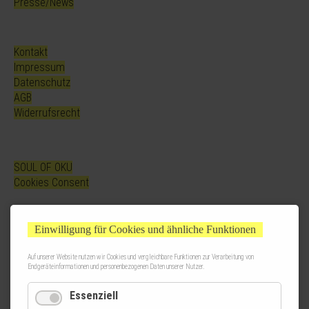
Presse/News
Kontakt
Impressum
Datenschutz
AGB
Widerrufsrecht
SOUL OF OKU
Cookies Consent
Einwilligung für Cookies und ähnliche Funktionen
Auf unserer Website nutzen wir Cookies und vergleichbare Funktionen zur Verarbeitung von
Endgeräteinformationen und personenbezogenen Daten unserer Nutzer.
Essenziell