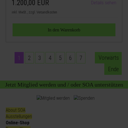
1.200,00
EUR
Details sehen
inkl. MwSt., zzgl. Versandkosten
Vorwärts
1
2
3
4
5
6
7
Ende
Jetzt Mitglied werden und / oder SOA unterstützen
About SOA
Ausstellungen
Online-Shop