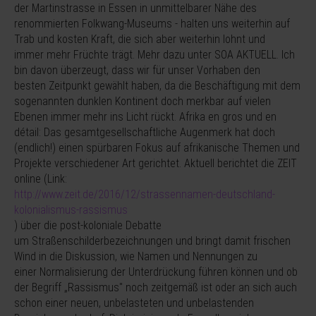
der Martinstrasse in Essen in unmittelbarer Nähe des
renommierten Folkwang-Museums - halten uns weiterhin auf
Trab und kosten Kraft, die sich aber weiterhin lohnt und
immer mehr Früchte trägt. Mehr dazu unter SOA AKTUELL. Ich
bin davon überzeugt, dass wir für unser Vorhaben den
besten Zeitpunkt gewählt haben, da die Beschäftigung mit dem
sogenannten dunklen Kontinent doch merkbar auf vielen
Ebenen immer mehr ins Licht rückt. Afrika en gros und en
détail: Das gesamtgesellschaftliche Augenmerk hat doch
(endlich!) einen spürbaren Fokus auf afrikanische Themen und
Projekte verschiedener Art gerichtet. Aktuell berichtet die ZEIT
online (Link:
http://www.zeit.de/2016/12/strassennamen-deutschland-
kolonialismus-rassismus
) über die post-koloniale Debatte
um Straßenschilderbezeichnungen und bringt damit frischen
Wind in die Diskussion, wie Namen und Nennungen zu
einer Normalisierung der Unterdrückung führen können und ob
der Begriff „Rassismus" noch zeitgemäß ist oder an sich auch
schon einer neuen, unbelasteten und unbelastenden