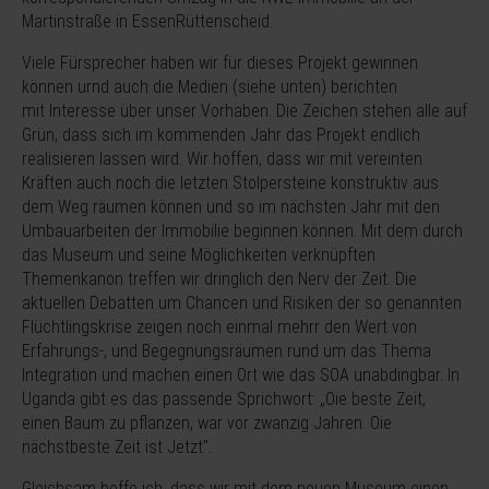
Martinstraße in EssenRüttenscheid.
Viele Fürsprecher haben wir für dieses Projekt gewinnen
können urnd auch die Medien (siehe unten) berichten
mit Interesse über unser Vorhaben. Die Zeichen stehen alle auf
Grün, dass sich im kommenden Jahr das Projekt endlich
realisieren lassen wird. Wir hoffen, dass wir mit vereinten
Kräften auch noch die letzten Stolpersteine konstruktiv aus
dem Weg räumen können und so im nächsten Jahr mit den
Umbauarbeiten der Immobilie beginnen können. Mit dem durch
das Museum und seine Möglichkeiten verknüpften
Themenkanon treffen wir dringlich den Nerv der Zeit. Die
aktuellen Debatten um Chancen und Risiken der so genannten
Flüchtlingskrise zeigen noch einmal mehrr den Wert von
Erfahrungs-, und Begegnungsräumen rund um das Thema
Integration und machen einen Ort wie das SOA unabdingbar. In
Uganda gibt es das passende Sprichwort: „Oie beste Zeit,
einen Baum zu pflanzen, war vor zwanzig Jahren. Oie
nächstbeste Zeit ist Jetzt".
Gleichsam hoffe ich, dass wir mit dem neuen Museum einen