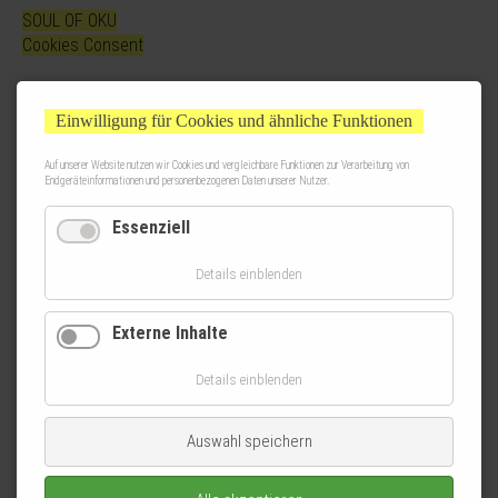
SOUL OF OKU
Cookies Consent
Einwilligung für Cookies und ähnliche Funktionen
Auf unserer Website nutzen wir Cookies und vergleichbare Funktionen zur Verarbeitung von
Endgeräteinformationen und personenbezogenen Daten unserer Nutzer.
Essenziell
Details einblenden
Externe Inhalte
Details einblenden
Auswahl speichern