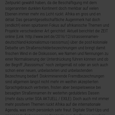
Zeitpunkt gewählt haben, da die Beschäftigung mit dem
sogenannten dunklen Kontinent doch merkbar auf vielen
Ebenen immer mehr ins Licht rückt. Afrika en gros und en
détail: Das gesamtgesellschaftliche Augenmerk hat doch
(endlich!) einen spürbaren Fokus auf afrikanische Themen und
Projekte verschiedener Art gerichtet. Aktuell berichtet die ZEIT
online (Link: http://www.zeit.de/2016/12/strassennamen-
deutschland-kolonialismus-rassismus) über die post-koloniale
Debatte um Straßenschilderbezeichnungen und bringt damit
frischen Wind in die Diskussion, wie Namen und Nennungen zu
einer Normalisierung der Unterdrückung führen können und ob
der Begriff „Rassismus“ noch zeitgemäß ist oder an sich auch
schon einer neuen, unbelasteten und unbelastenden
Bezeichnung bedarf. Diskriminierende Fremdbezeichnungen
sind allgemein längst nicht mehr im weithin akzeptierten
Sprachgebrauch vertreten, fristen aber beispielsweise bei
besagten Straßennamen ihr weiterhin geduldetes Dasein
(mehr dazu unter SOA AKTUELL / EXILE). Doch auch mit immer
mehr positiven Themen rückt Afrika auf die internationale
Agenda, was mich persönlich sehr freut. Digitale Start-Ups und