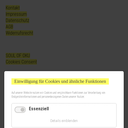
Kontakt
Impressum
Datenschutz
AGB
Widerrufsrecht
SOUL OF OKU
Cookies Consent
Einwilligung für Cookies und ähnliche Funktionen
Auf unserer Website nutzen wir Cookies und vergleichbare Funktionen zur Verarbeitung von
Endgeräteinformationen und personenbezogenen Daten unserer Nutzer.
Essenziell
Details einblenden